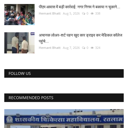
पीएम आवास में बड़ी कार्रवाई: नगर निगम ने बकाया न चुकाने...
यात्री सरोकार
Hemant Bhatt
Aug 5, 2026
0
338
कर्मचारी सरोकार
अचानक लोअर-शर्ट पहन खुद कार ड्राइव कर मेडिकल कॉलेज
पहुंचे...
कारोबार सरोकार
Hemant Bhatt
Aug 7, 2026
0
324
साहित्य सरोकार
सेहत सरोकार
FOLLOW US
सामाजिक सरोकार
RECOMMENDED POSTS