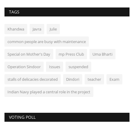
TAGS
Khandwa
Javra
Julie
common people are busy with maintenance
Special on Mother's Day
mp Press Club
Uma Bharti
Operation Sindoor
Issues
suspended
stalls of delicacies decorated
Dindori
teacher
Exam
Indian Navy played a central role in the project
VOTING POLL