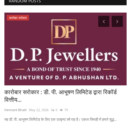
RANDOM POSTS
कारोबार सरोकार
कारोबार सरोकार : डी. पी. आभूषण लिमिटेड द्वारा रिकॉर्ड
खे
वित्तीय...
He
Hemant Bhatt
May 22, 2026
0
79
यह डी. पी. आभूषण लिमिटेड के लिए एक उत्कृष्ट वर्ष रहा है। एकल तिमाही में हमारे शुद्ध...