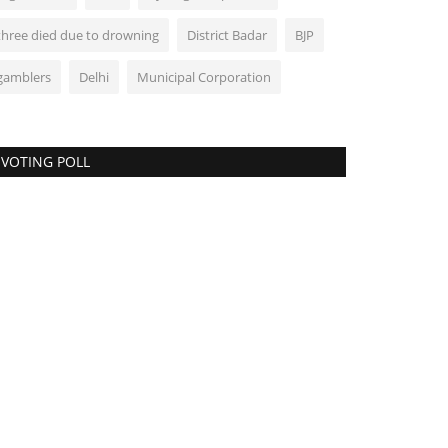
three died due to drowning
District Badar
BJP
gamblers
Delhi
Municipal Corporation
VOTING POLL