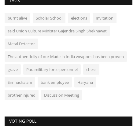
TAGS
burnt alive
Scholar School
elections
Invitation
said Union Culture Minister Gajendra Singh Shekhawat
Metal Detector
The authenticity of our Made in India weapons has been proven
grave
Paramilitary force personnel
chess
Simhachalam
bank employee
Haryana
brother injured
Discussion Meeting
VOTING POLL