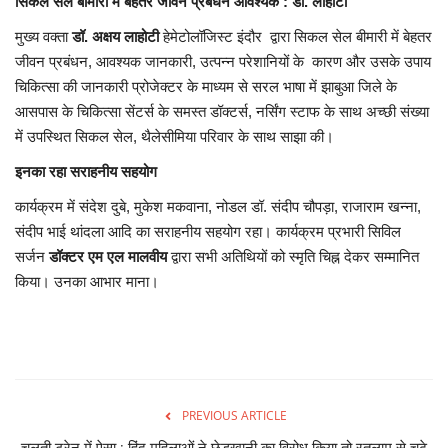
सिकल सेल बीमारी में बेहतर जीवन प्रबंधन आवश्यक : डॉ. लाहोटी
मुख्य वक्ता
डॉ. अक्षय लाहोटी
हेमेटोलॉजिस्ट इंदौर द्वारा सिकल सेल बीमारी में बेहतर
जीवन प्रबंधन, आवश्यक जानकारी, उत्पन्न परेशानियों के कारण और उसके उपाय
चिकित्सा की जानकारी प्रोजेक्टर के माध्यम से सरल भाषा में झाबुआ जिले के
आसपास के चिकित्सा सेंटर्स के समस्त डॉक्टर्स, नर्सिंग स्टाफ के साथ अच्छी संख्या
में उपस्थित सिकल सेल, थैलेसीमिया परिवार के साथ साझा की।
इनका रहा सराहनीय सहयोग
कार्यक्रम में संदेश दुबे, मुकेश मकवाना, नोडल डॉ. संदीप चौपड़ा, राजाराम खन्ना,
संदीप भाई थांदला आदि का सराहनीय सहयोग रहा। कार्यक्रम प्रभारी सिविल
सर्जन
डॉक्टर एम एल मालवीय
द्वारा सभी अतिथियों को स्मृति चिह्न देकर सम्मानित
किया। उनका आभार माना।
PREVIOUS ARTICLE
चलती ट्रेन में ऐसा : हिंदू महिलाओं ने छेड़खानी का विरोध किया तो रतलाम से चढ़े