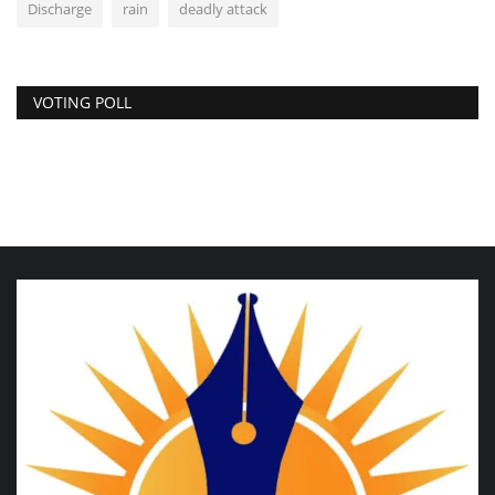
Discharge
rain
deadly attack
VOTING POLL