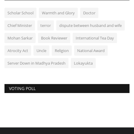
Scholar School
Warmth and Glory
Doctor
Chief Minister
terror
dispute between husband and wife
Mohan Sarkar
Book Reviewer
International Tea Day
Atrocity Act
Uncle
Religion
National Award
Server Down in Madhya Pradesh
Lokayukta
VOTING POLL