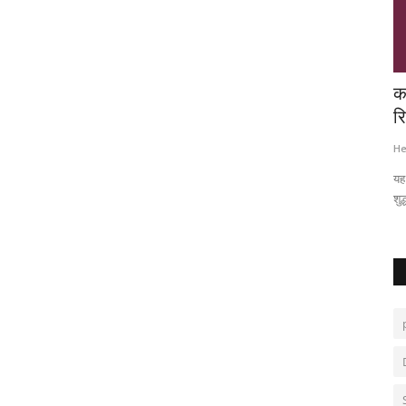
 याद
कला सरोकार : संगीत साहित्य और नृत्य‌ से युवाओं
क
का व्यक्तित्व...
रि
Hemant Bhatt
Jan 19, 2026
0
162
He
यह 
शुद्