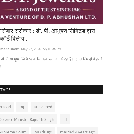
ारोबार सरोकार : डी. पी. आभूषण लिमिटेड द्वारा
महिला सुरक्षा
कॉर्ड वित्तीय...
बेकडोर से...
mant Bhatt
May 22, 2026
0
79
Hemant Bhatt
Dec
डी. पी. आभूषण लिमिटेड के लिए एक उत्कृष्ट वर्ष रहा है। एकल तिमाही में हमारे
ध...
TAGS
prasad
mp
unclaimed
Defence Minister Rajnath Singh
ITI
Supreme Court
MD drugs
married 4 years ago