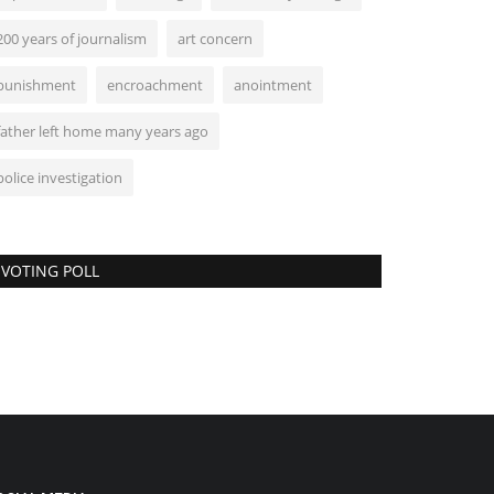
200 years of journalism
art concern
punishment
encroachment
anointment
father left home many years ago
police investigation
VOTING POLL