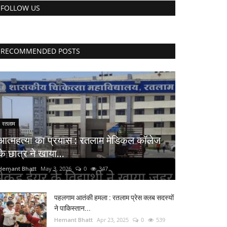
FOLLOW US
RECOMMENDED POSTS
रतलाम
आत्महत्या का प्रयास : रतलाम मेडिकल कॉलेज
के छात्र ने खाया...
Hemant Bhatt
May 3, 2026
0
347
पहलगाम आतंकी हमला : रतलाम प्रेस क्लब सदस्यों
ने पाकिस्तान...
Hemant Bhatt
Apr 23, 2025
0
539