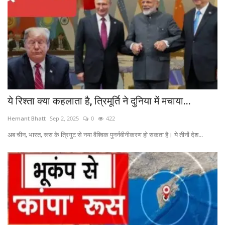
यात्री सरोकार
कर्मचारी सरोकार
कारोबार सरोकार
ये रिश्ता क्या कहलाता है, त्रिमूर्ति ने दुनिया में मचाया...
साहित्य सरोकार
Hemant Bhatt
Sep 2, 2025
0
422
सेहत सरोकार
अब चीन, भारत, रूस के त्रिगुट से नया वैश्विक पुनर्नवीनीकरण हो सकता है। ये तीनों देश...
सामाजिक सरोकार