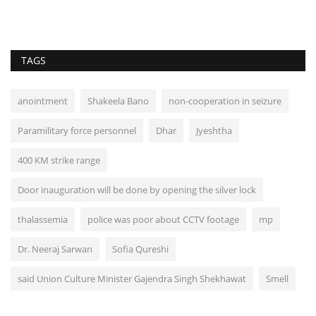
TAGS
anointment
Shakeela Bano
non-cooperation in seizure
Paramilitary force personnel
Dhar
Jyeshtha
400 KM strike range
Door inauguration will be done by opening the silver lock
thalassemia
police was poor about CCTV footage
mp
Dr. Neeraj Sarwan
Sofia Qureshi
said Union Culture Minister Gajendra Singh Shekhawat
Smell