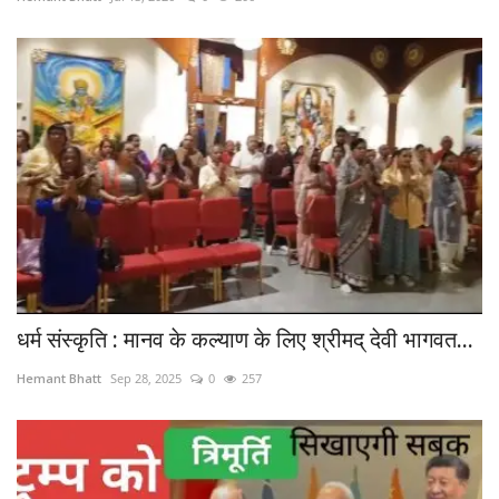
अंतर्राष्ट्रीय
कला संस्कृति
धर्म
रेलवे
शख्सियत
मनोरंजन
धर्म संस्कृति : मानव के कल्याण के लिए श्रीमद् देवी भागवत...
धर्म-संस्कृति
Hemant Bhatt
Sep 28, 2025
0
257
विचार सरोकार
खेल सरोकार