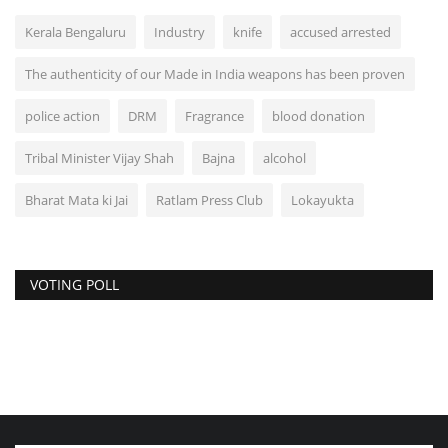
Kerala Bengaluru
Industry
knife
accused arrested
The authenticity of our Made in India weapons has been proven
police action
DRM
Fragrance
blood donation
Tribal Minister Vijay Shah
Bajna
alcohol
Bharat Mata ki Jai
Ratlam Press Club
Lokayukta
VOTING POLL