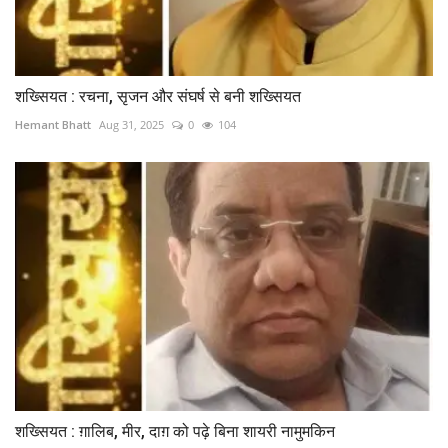
शख्सियत : रचना, सृजन और संघर्ष से बनी शख्सियत
Hemant Bhatt
Aug 31, 2025
0
104
शख्सियत : ग़ालिब, मीर, दाग़ को पढ़े बिना शायरी नामुमकिन