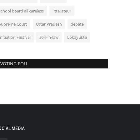
school board all careless
litterateur
Supreme Court
Uttar Pradesh
debate
Initiation Festival
son-in-law
Lokayukta
VOTING POLL
OCIAL MEDIA