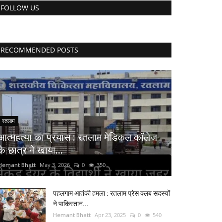
FOLLOW US
RECOMMENDED POSTS
रतलाम
आत्महत्या का प्रयास : रतलाम मेडिकल कॉलेज
के छात्र ने खाया...
Hemant Bhatt
May 3, 2026
0
350
पहलगाम आतंकी हमला : रतलाम प्रेस क्लब सदस्यों
ने पाकिस्तान...
Hemant Bhatt
Apr 23, 2025
0
540