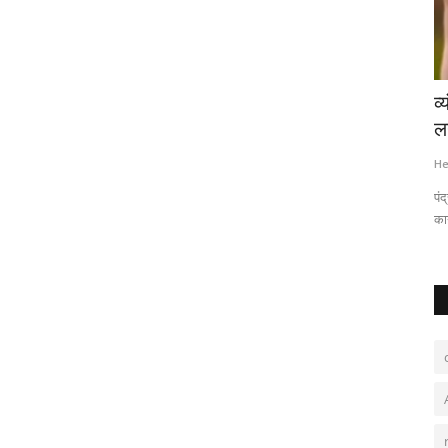
 में लगा
रेलयात्री सरोकार : पश्चिम रेलवे महाप्रबंधक ने
व
रतलाम मंडल...
लग
Hemant Bhatt
Dec 17, 2025
0
155
He
पंद
कान