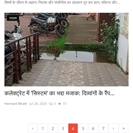
शिष्यों के जीवन से अज्ञान, निराशा और संकीर्णता का अंधकार दूर कर ज्ञान, संवेदना और...
रतलाम
कलेक्ट्रेट में 'सिस्टम' का भद्दा मजाक: दिव्यांगों के रैंप...
Hemant Bhatt
Jul 28, 2026
0
73
‹
›
»
1
2
3
4
5
6
7