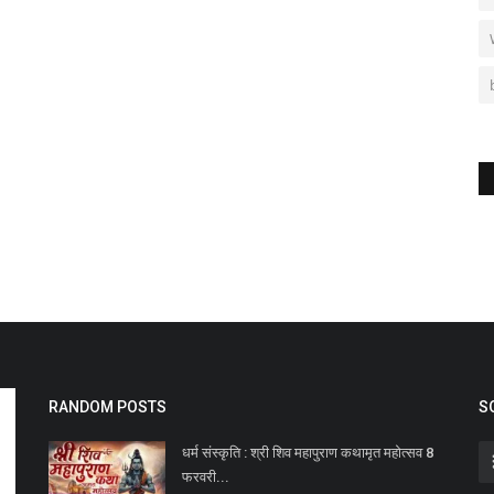
RANDOM POSTS
S
धर्म संस्कृति : श्री शिव महापुराण कथामृत महोत्सव 8
फरवरी...