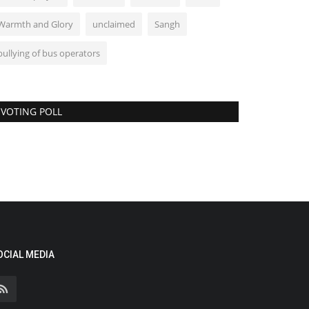
Warmth and Glory
unclaimed
Sangh
bullying of bus operators
VOTING POLL
OCIAL MEDIA