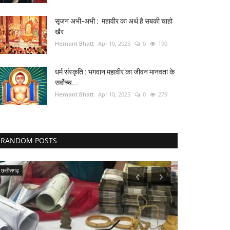
सृजन अभी-अभी : महावीर का अर्थ है सबकी चाहो
खैर
Hemant Bhatt
Apr 10, 2025
0
190
धर्म संस्कृति : भगवान महावीर का जीवन मानवता के
सर्वोच्च...
Hemant Bhatt
Apr 10, 2025
0
279
RANDOM POSTS
छत्तीसगढ़
नीमच