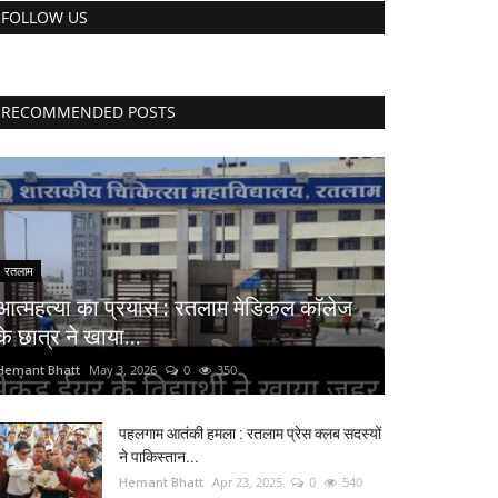
FOLLOW US
RECOMMENDED POSTS
रतलाम
आत्महत्या का प्रयास : रतलाम मेडिकल कॉलेज
के छात्र ने खाया...
Hemant Bhatt
May 3, 2026
0
350
पहलगाम आतंकी हमला : रतलाम प्रेस क्लब सदस्यों
ने पाकिस्तान...
Hemant Bhatt
Apr 23, 2025
0
540