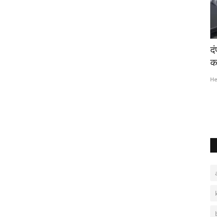
ने बकाया न
चौथी कक्षा में पढ़ने वाले लापता छात्र प्रियांशु का
द
खंडहर...
का
Hemant Bhatt
Jul 17, 2026
0
431
He