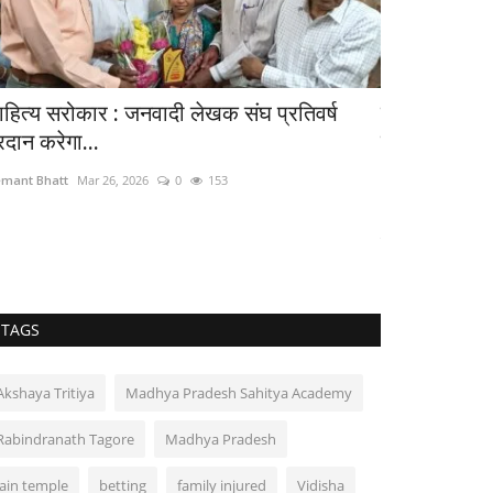
ाहित्य सरोकार : जनवादी लेखक संघ प्रतिवर्ष
कारोबार सरोकार
रदान करेगा...
मेट्रो...
mant Bhatt
Mar 26, 2026
0
153
Hemant Bhatt
Oct
आधुनिक सुविधाओं और
लेकर आता है। अब...
TAGS
Akshaya Tritiya
Madhya Pradesh Sahitya Academy
Rabindranath Tagore
Madhya Pradesh
Jain temple
betting
family injured
Vidisha