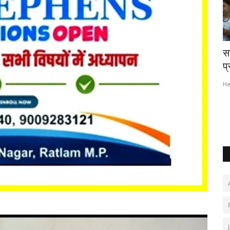
 निशुल्क
​उपलब्धि सरोकार : हाई स्कूल एवं हायर सेकेंडरी
स
परीक्षा परिणाम...
प्
Hemant Bhatt
Apr 15, 2026
0
122
He