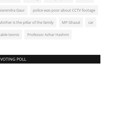
Narendra Gaur
police was poor about CCTV footage
Mother is the pillar of the family
MP Ghazal
car
table tennis
Professor Azhar Hashmi
VOTING POLL