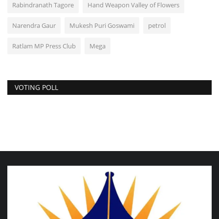
Rabindranath Tagore
Hand Weapon Valley of Flowers
Narendra Gaur
Mukesh Puri Goswami
petrol
Ratlam MP Press Club
Mega
VOTING POLL