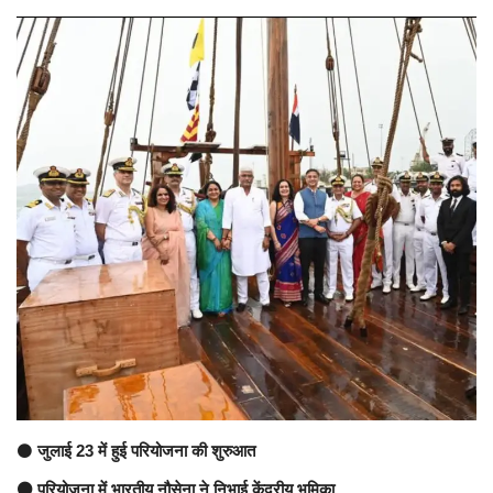
अंतर्राष्ट्रीय
कला संस्कृति
धर्म
रेलवे
शख्सियत
मनोरंजन
धर्म-संस्कृति
विचार सरोकार
⚫
जुलाई 23 में हुई परियोजना की शुरुआत
खेल सरोकार
⚫ परियोजना में भारतीय नौसेना ने निभाई केंद्रीय भूमिका