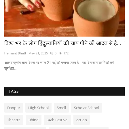
्तानियों की चाय पीने की आदत से है...
सांदीपनि विद्यालय में फैल
0
172
Hemant Bhatt
Aug 4, 2026
0
1 मई को मनाया जाता है। यह दिन चाय श्रमिकों की
सरकारी दावों से इतर विद्यालय परिसर और 
TAGS
Danpur
High School
Smell
Scholar School
Theatre
Bhind
34th Festival
action