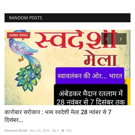
RANDOM POSTS
कारोबार सरोकार
क
कारोबार सरोकार : भव्य स्वदेशी मेला 28 नवंबर से 7
प
दिसंबर...
He
Hemant Bhatt
Nov 26, 2025
0
164