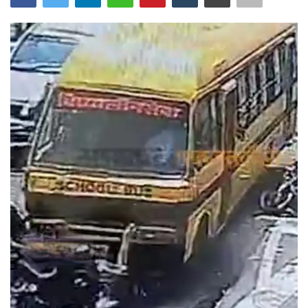
अंतर्राष्ट्रीय
कला संस्कृति
धर्म
रेलवे
शख्सियत
मनोरंजन
धर्म-संस्कृति
विचार सरोकार
खेल सरोकार