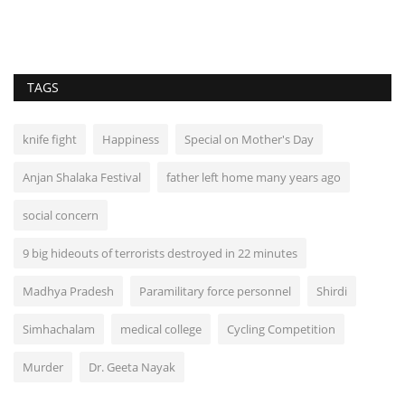
TAGS
knife fight
Happiness
Special on Mother's Day
Anjan Shalaka Festival
father left home many years ago
social concern
9 big hideouts of terrorists destroyed in 22 minutes
Madhya Pradesh
Paramilitary force personnel
Shirdi
Simhachalam
medical college
Cycling Competition
Murder
Dr. Geeta Nayak