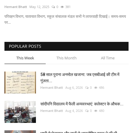
Hemant Bhatt
May 12, 2025
0
381
अंतर्राष्ट्रीय
परिवहन विभाग, यातायात विभाग, स्कूल संचालक मंडल सभी ने लापरवाही दिखाई। समय-समय
पर...
कला संस्कृति
धर्म
POPULAR POSTS
रेलवे
This Week
This Month
All Time
शख्सियत
58 साल पुराना अनमोल खजाना: जब एसबीआई की टीम में
गूंजता...
मनोरंजन
Hemant Bhatt
Aug 6, 2026
0
486
धर्म-संस्कृति
सांदीपनि विद्यालय में फैली अव्यवस्थाएं: कलेक्टर के औचक...
Hemant Bhatt
Aug 4, 2026
0
480
विचार सरोकार
खेल सरोकार