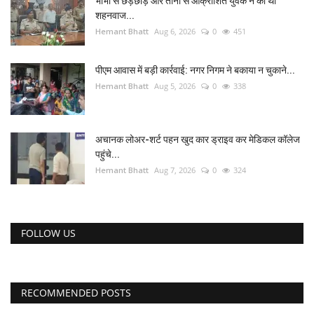
भाभी से छेड़छाड़ और तानों से आक्रोशित युवक ने की थी
शहनवाज...
यात्री सरोकार
Hemant Bhatt
Aug 6, 2026
0
451
कर्मचारी सरोकार
पीएम आवास में बड़ी कार्रवाई: नगर निगम ने बकाया न चुकाने...
Hemant Bhatt
Aug 5, 2026
0
338
कारोबार सरोकार
साहित्य सरोकार
अचानक लोअर-शर्ट पहन खुद कार ड्राइव कर मेडिकल कॉलेज
पहुंचे...
Hemant Bhatt
Aug 7, 2026
0
324
सेहत सरोकार
सामाजिक सरोकार
FOLLOW US
RECOMMENDED POSTS