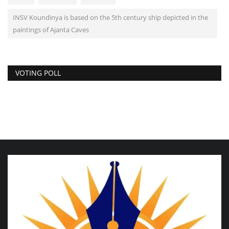
INSV Koundinya is based on the 5th century ship depicted in the
paintings of Ajanta Caves
VOTING POLL