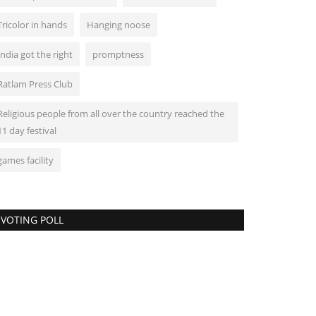
Tricolor in hands
Hanging noose
India got the right
promptness
Ratlam Press Club
Religious people from all over the country reached the
11 day festival
games facility
VOTING POLL