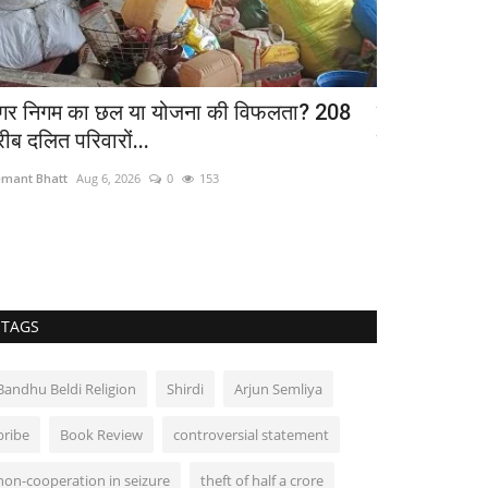
गर निगम का छल या योजना की विफलता? 208
कला सरोकार : 
रीब दलित परिवारों...
स्वरांजलि
mant Bhatt
Aug 6, 2026
0
153
Hemant Bhatt
Aug
TAGS
Bandhu Beldi Religion
Shirdi
Arjun Semliya
bribe
Book Review
controversial statement
non-cooperation in seizure
theft of half a crore