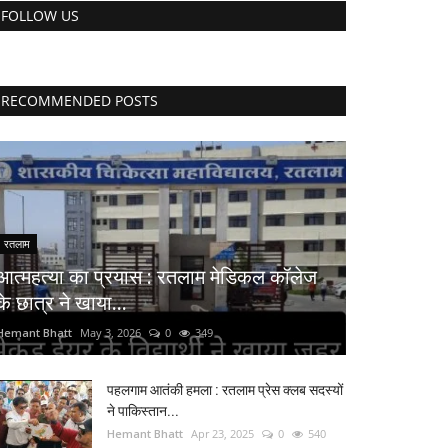
FOLLOW US
RECOMMENDED POSTS
रतलाम
आत्महत्या का प्रयास : रतलाम मेडिकल कॉलेज
के छात्र ने खाया...
Hemant Bhatt
May 3, 2026
0
349
पहलगाम आतंकी हमला : रतलाम प्रेस क्लब सदस्यों
ने पाकिस्तान...
Hemant Bhatt
Apr 23, 2025
0
540