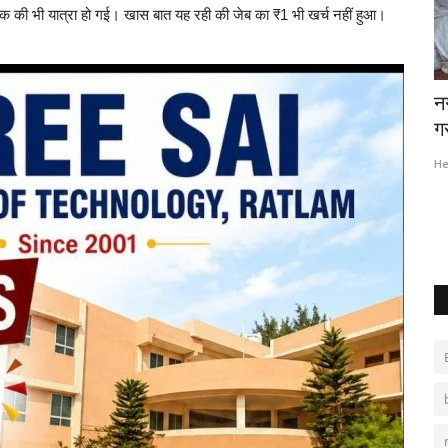
क की भी यात्रा हो गई। खास बात यह रही की जेब का ₹1 भी खर्च नहीं हुआ।
मंदिर में भगदड़ : सावन के तीसरे सोमवार पर करंट
न
फैलने से...
ग
Hemant Bhatt
Jul 28, 2025
0
516
He
ीवन के। साथ ही