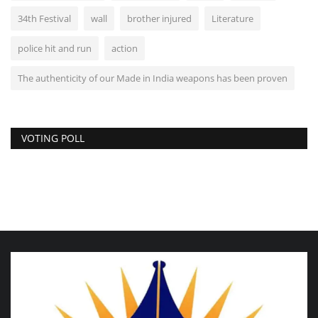
34th Festival
wall
brother injured
Literature
police hit and run
action
The authenticity of our Made in India weapons has been proven
VOTING POLL