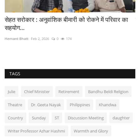
सेहत सरोकार : अनुवांशिक बीमारी को रोकने में परिवार का
उ
सहयोग...
आ
Hemant Bhatt
Feb 2, 2026
0
174
He
TAGS
Julie
Chief Minister
Retirement
Bandhu Beldi Religion
Theatre
Dr. Geeta Nayak
Philippines
Khandwa
Country
Sunday
ST
Discussion Meeting
daughter
Writer Professor Azhar Hashmi
Warmth and Glory