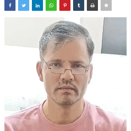
अंतर्राष्ट्रीय
कला संस्कृति
धर्म
रेलवे
शख्सियत
मनोरंजन
धर्म-संस्कृति
विचार सरोकार
खेल सरोकार