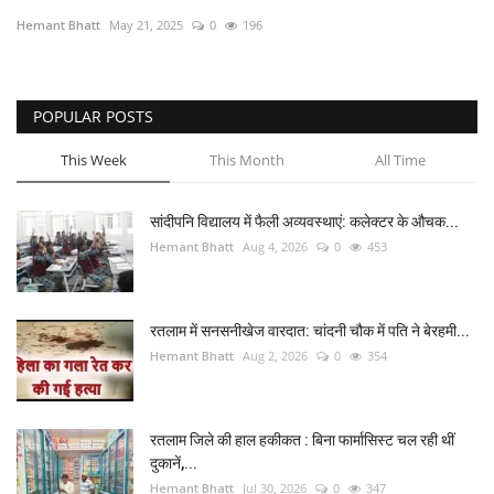
Hemant Bhatt
May 21, 2025
0
196
अंतर्राष्ट्रीय
कला संस्कृति
POPULAR POSTS
धर्म
This Week
This Month
All Time
रेलवे
सांदीपनि विद्यालय में फैली अव्यवस्थाएं: कलेक्टर के औचक...
Hemant Bhatt
Aug 4, 2026
0
453
शख्सियत
मनोरंजन
रतलाम में सनसनीखेज वारदात: चांदनी चौक में पति ने बेरहमी...
Hemant Bhatt
Aug 2, 2026
0
354
धर्म-संस्कृति
विचार सरोकार
रतलाम जिले की हाल हकीकत : बिना फार्मासिस्ट चल रही थीं
दुकानें,...
खेल सरोकार
Hemant Bhatt
Jul 30, 2026
0
347