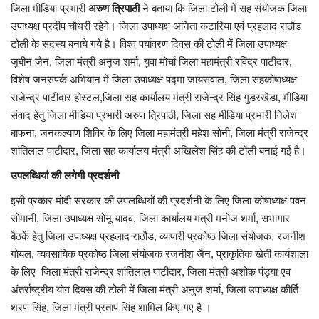
जिला मीडिया प्रभारी
अरुण त्रिपाठी
ने बताया कि जिला टोली में सह संयोजक जिला
उपाध्यक्ष प्रदीप चौधरी रहेगे। जिला उपाध्यक्ष अनिता कटारिया एवं प्रहलाद राठौड़
यात्री सरोकार
टोली के सदस्य बनाये गये है। विश्व पर्यावरण दिवस की टोली में जिला उपाध्यक्ष
जुबीन जैन, जिला मंत्री अनुज शर्मा, युवा मोर्चा जिला महामंत्री रविंद्र पाटीदार,
कर्मचारी सरोकार
विशेष जनसंपर्क अभियान में जिला उपाध्यक्ष पद्मा जायसवाल, जिला सहकोषाध्यक्ष
राजेन्द्र पाटीदार होस्टल,जिला सह कार्यालय मंत्री राजेन्द्र सिंह गुडरखेडा, मीडिया
कारोबार सरोकार
संवाद हेतु जिला मीडिया प्रभारी अरुण त्रिपाठी, जिला सह मीडिया प्रभारी निलेश
बाफना, जनकल्याण शिविर के लिए जिला महामंत्री महेश सोनी, जिला मंत्री राजेन्द्र
साहित्य सरोकार
शांतिलाल पाटीदार, जिला सह कार्यालय मंत्री अखिलेश सिंह की टोली बनाई गई है।
उपलब्धियां की लगेगी प्रदर्शनी
सेहत सरोकार
इसी प्रकार मोदी सरकार की उपलब्धियों की प्रदर्शनी के लिए जिला कोषाध्यक्ष पवन
सामाजिक सरोकार
सोमानी, जिला उपाध्यक्ष सोनू यादव, जिला कार्यालय मंत्री मनोज शर्मा, सभागार
बैठकें हेतु जिला उपाध्यक्ष प्रहलाद राठौड, व्यापारी प्रकोष्ठ जिला संयोजक, रजनीश
गोयल, व्यवसायिक प्रकोष्ठ जिला संयोजक रजनीश जैन, प्राकृतिक खेती कार्यशाला
के लिए जिला मंत्री राजेन्द्र शांतिलाल पाटीदार, जिला मंत्री अशोक पंड्या एव
अंतर्राष्ट्रीय योग दिवस की टोली में जिला मंत्री अनुज शर्मा, जिला उपाध्यक्ष कीर्ति
शरण सिंह, जिला मंत्री प्रताप सिंह शामिल किए गए है ।