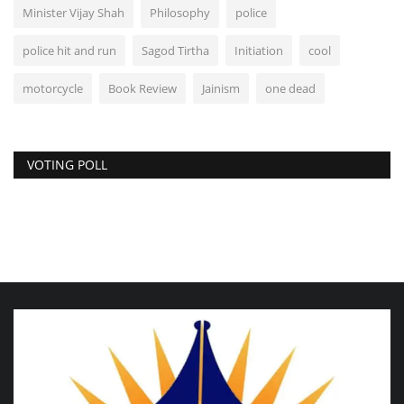
Minister Vijay Shah
Philosophy
police
police hit and run
Sagod Tirtha
Initiation
cool
motorcycle
Book Review
Jainism
one dead
VOTING POLL