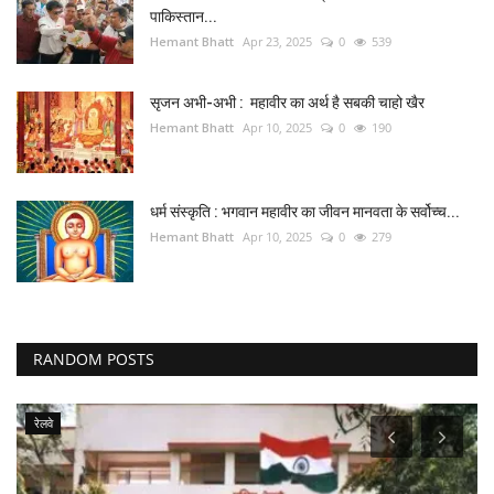
पाकिस्तान...
Hemant Bhatt
Apr 23, 2025
0
539
सृजन अभी-अभी : महावीर का अर्थ है सबकी चाहो खैर
Hemant Bhatt
Apr 10, 2025
0
190
धर्म संस्कृति : भगवान महावीर का जीवन मानवता के सर्वोच्च...
Hemant Bhatt
Apr 10, 2025
0
279
RANDOM POSTS
रेलवे