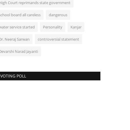
High Court reprimands state government
school board all careless
dangerous
water service started
Personality
Kanjar
Dr. Neeraj Sarwan
controversial statement
Devarshi Narad Jayanti
VOTING POLL