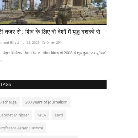
री नजर से : शिव के लिए दो देशों में युद्ध दशकों से
चलती ट्रेन में
विरोध...
mant Bhatt
Jul 28, 2025
0
291
Hemant Bhatt
Feb
ेम विहार शिखेश्वर शिव मंदिर का भीषण विवाद तो 2008 से शुरू हुआ, जब यूनेस्को
..
TAGS
Discharge
200 years of journalism
Cabinet Minister
MLA
aarti
Professor Azhar Hashmi