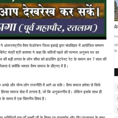
 और सहा
कारोबार सरोकार : भव्य स्वदेशी मेला 28 नवंबर से 7
मे
दिसंबर...
He
Hemant Bhatt
Nov 26, 2025
0
164
प्र
ने अंतरराष्ट्रीय वैश्य फेडरेशन जिला इकाई द्वारा चंपाविहार में आयोजित सम्मान
के.
ेबिनेट मंत्री श्री काश्यप ने कहा कि सदियों पहले की परम्परा अनुरूप घर का
माल की बड़ी लगात के लोन सीमा को हाउसिंग इंटरेस्ट रेट के समान कर 7 साल की
िकता दे क्योंकि व्यापार वैश्य समाज के डीएनए में है।
कि अच्छे और योग्य लोग राजनीति में आगे आ सकें। वैश्य समाज हमेशा से सिर्फ
ा हिस्सा समाज सेवा में लगाता है, जो कि अनुकरणीय है। लेकिन इसके साथ ही
ज के समय में एक चिंतनीय विषय है।
 अतिथियों द्वारा माँ लक्ष्मी जी के चित्र पर माल्यार्पण और दीप प्रज्वलन के साथ