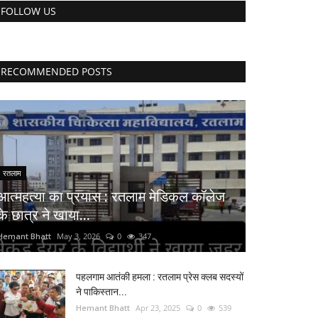
FOLLOW US
RECOMMENDED POSTS
रतलाम
आत्महत्या का प्रयास : रतलाम मेडिकल कॉलेज
के छात्र ने खाया...
Hemant Bhatt
May 3, 2026
0
347
पहलगाम आतंकी हमला : रतलाम प्रेस क्लब सदस्यों
ने पाकिस्तान...
Hemant Bhatt
Apr 23, 2025
0
539