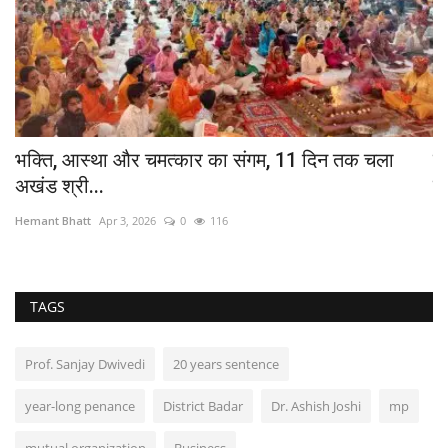
भक्ति, आस्था और चमत्कार का संगम, 11 दिन तक चला
स
अखंड श्री...
स
Hemant Bhatt
Apr 3, 2026
0
116
He
TAGS
Prof. Sanjay Dwivedi
20 years sentence
year-long penance
District Badar
Dr. Ashish Joshi
mp
mutual organization
Business