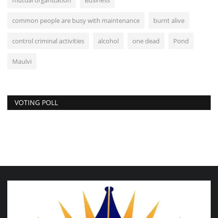
common people are busy with maintenance
burnt alive
control criminal activities
alcohol
one dead
Pond
Maulvi
VOTING POLL