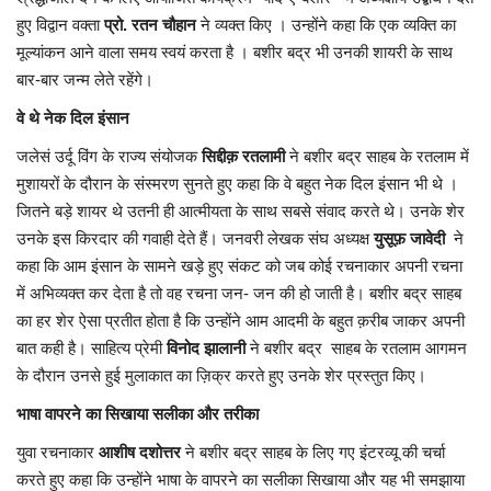
हुए विद्वान वक्ता
प्रो. रतन चौहान
ने व्यक्त किए । उन्होंने कहा कि एक व्यक्ति का
यात्री सरोकार
मूल्यांकन आने वाला समय स्वयं करता है । बशीर बद्र भी उनकी शायरी के साथ
बार-बार जन्म लेते रहेंगे।
कर्मचारी सरोकार
वे थे नेक दिल इंसान
जलेसं उर्दू विंग के राज्य संयोजक
सिद्दीक़ रतलामी
ने बशीर बद्र साहब के रतलाम में
कारोबार सरोकार
मुशायरों के दौरान के संस्मरण सुनते हुए कहा कि वे बहुत नेक दिल इंसान भी थे ।
जितने बड़े शायर थे उतनी ही आत्मीयता के साथ सबसे संवाद करते थे। उनके शेर
साहित्य सरोकार
उनके इस किरदार की गवाही देते हैं। जनवरी लेखक संघ अध्यक्ष
युसूफ़ जावेदी
ने
कहा कि आम इंसान के सामने खड़े हुए संकट को जब कोई रचनाकार अपनी रचना
सेहत सरोकार
में अभिव्यक्त कर देता है तो वह रचना जन- जन की हो जाती है। बशीर बद्र साहब
का हर शेर ऐसा प्रतीत होता है कि उन्होंने आम आदमी के बहुत क़रीब जाकर अपनी
सामाजिक सरोकार
बात कही है। साहित्य प्रेमी
विनोद झालानी
ने बशीर बद्र साहब के रतलाम आगमन
के दौरान उनसे हुई मुलाकात का ज़िक्र करते हुए उनके शेर प्रस्तुत किए।
भाषा वापरने का सिखाया सलीका और तरीका
युवा रचनाकार
आशीष दशोत्तर
ने बशीर बद्र साहब के लिए गए इंटरव्यू की चर्चा
करते हुए कहा कि उन्होंने भाषा के वापरने का सलीका सिखाया और यह भी समझाया