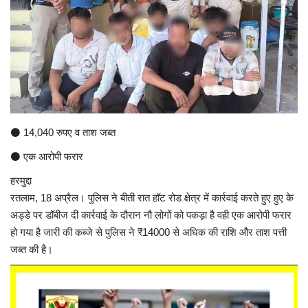
अंतर्राष्ट्रीय
कला संस्कृति
धर्म
रेलवे
⚫ 14,040 रुपए व ताश जब्त
⚫ एक आरोपी फरार
शख्सियत
हरमुद्दा
रतलाम, 18 अप्रैल। पुलिस ने बीती रात हॉट रोड क्षेत्र में कार्रवाई करते हुए हुए के
मनोरंजन
अड्डे पर डॉबीज दी कार्रवाई के दौरान नौ लोगों को पकड़ा है वही एक आरोपी फरार
हो गया है जारी की कब्जे से पुलिस ने ₹14000 से अधिक की राशि और ताश पत्ती
धर्म-संस्कृति
जब्त की है।
विचार सरोकार
खेल सरोकार