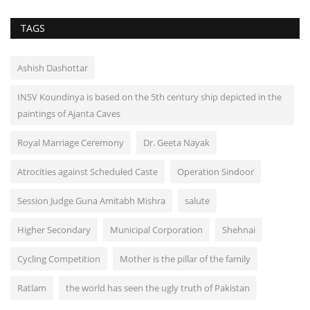
TAGS
Ashish Dashottar
INSV Koundinya is based on the 5th century ship depicted in the
paintings of Ajanta Caves
Royal Marriage Ceremony
Dr. Geeta Nayak
Atrocities against Scheduled Caste
Operation Sindoor
Session Judge Guna Amitabh Mishra
salute
Higher Secondary
Municipal Corporation
Shehnai
Cycling Competition
Mother is the pillar of the family
Ratlam
the world has seen the ugly truth of Pakistan