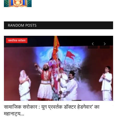
RANDOM POSTS
सामाजिक सरोकार
सामाजिक सरोकार : युग प्रवर्तक डॉक्टर हेडगेवार' का
स
महानाट्य...
आय