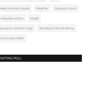
newly married couple
Weather
Supreme Court
Lokayukta action
Sangh
Special on Mother's Day
litterateur Nirmal Verma
16 innocent killed
VOTING POLL