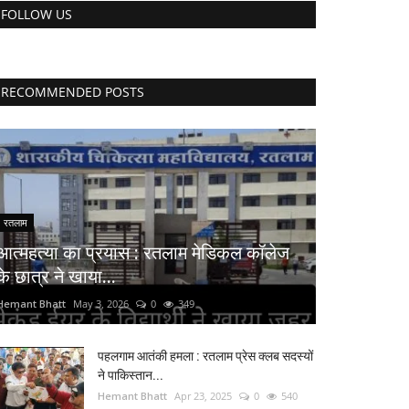
FOLLOW US
RECOMMENDED POSTS
रतलाम
आत्महत्या का प्रयास : रतलाम मेडिकल कॉलेज
के छात्र ने खाया...
Hemant Bhatt
May 3, 2026
0
349
पहलगाम आतंकी हमला : रतलाम प्रेस क्लब सदस्यों
ने पाकिस्तान...
Hemant Bhatt
Apr 23, 2025
0
540