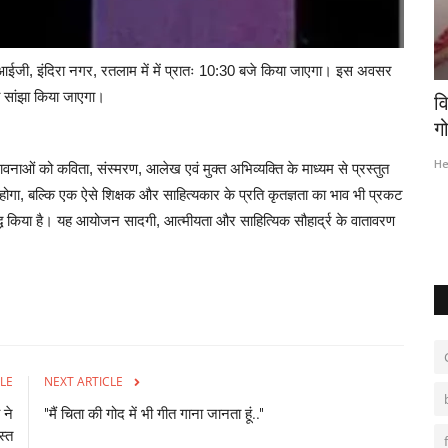
ईजी, इंदिरा नगर, रतलाम में में प्रातः 10:30 बजे किया जाएगा। इस अवसर
को सांझा किया जाएगा।
िंदल जैसे
शख्सियत : युध्द के कारण बच्चों के अधिकार होते हैं
व
तबाह
गो
Hemant Bhatt
Apr 12, 2026
0
143
He
 भावनाओं को कविता, संस्मरण, आलेख एवं मुक्त अभिव्यक्ति के माध्यम से प्रस्तुत
होगा, बल्कि एक ऐसे शिक्षक और साहित्यकार के प्रति कृतज्ञता का भाव भी प्रकट
ी नहीं। ऐसे
युध्द बड़े देशों या गुटों के बीच होते हैं, लेकिन इसकी कीमत उन मासूम बच्चों को
चुकाना...
समृद्ध किया है। यह आयोजन सादगी, आत्मीयता और साहित्यिक सौहार्द्र के वातावरण
LE
NEXT ARTICLE
 ने
"मैं चिता की गोद में भी गीत गाना जानता हूं.."
स्त