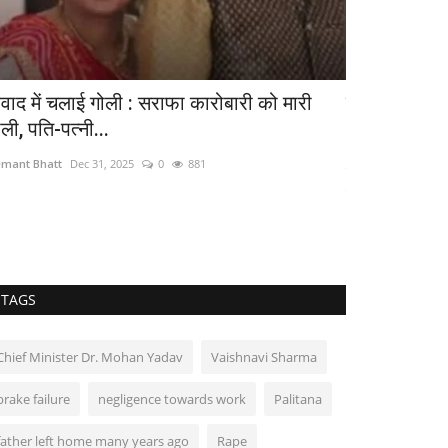
िवाद में चलाई गोली : सराफा कारोबारी को मारी
पुस्तक समीक्ष
ली, पति-पत्नी...
Hemant Bhatt
Apr
mant Bhatt
Dec 31, 2025
0
881
ऐसा नहीं कि पहाड़ों में 
लोक...
TAGS
Chief Minister Dr. Mohan Yadav
Vaishnavi Sharma
brake failure
negligence towards work
Palitana
father left home many years ago
Rape