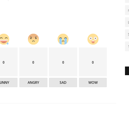
0
0
0
0
FUNNY
ANGRY
SAD
WOW