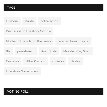
TAGS
Humour
Harda
police action
Discussion on the story Gindole
Mother is the pillar of the family
referred from hospital
BJP
punishment
Avani Joshi
Minister Vijay Shah
Ceasefire
Uttar Pradesh
collision
Nashik
Literature Government
VOTING POLL