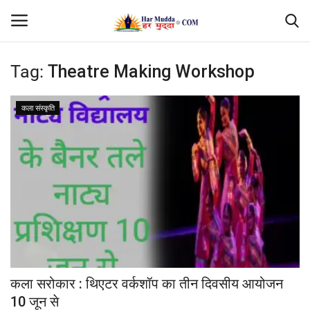
Tag:
Theatre Making Workshop
Login
Register
कला संस्कृति
Home
Contact
देश
मध्यप्रदेश
छत्तीसगढ़
कला सरोकार : थिएटर वर्कशॉप का तीन दिवसीय आयोजन
उत्तर प्रदेश
10 जून से