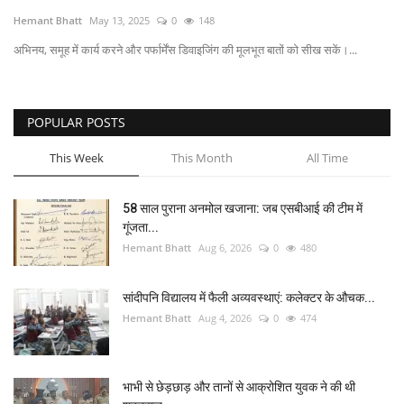
Hemant Bhatt
May 13, 2025
0
148
अंतर्राष्ट्रीय
अभिनय, समूह में कार्य करने और पर्फार्मेंस डिवाइजिंग की मूलभूत बातों को सीख सकें।...
कला संस्कृति
POPULAR POSTS
धर्म
This Week
This Month
All Time
रेलवे
58 साल पुराना अनमोल खजाना: जब एसबीआई की टीम में
शख्सियत
गूंजता...
Hemant Bhatt
Aug 6, 2026
0
480
मनोरंजन
सांदीपनि विद्यालय में फैली अव्यवस्थाएं: कलेक्टर के औचक...
धर्म-संस्कृति
Hemant Bhatt
Aug 4, 2026
0
474
विचार सरोकार
भाभी से छेड़छाड़ और तानों से आक्रोशित युवक ने की थी
खेल सरोकार