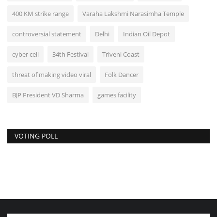
400 KM strike range
Varaha Lakshmi Narasimha Temple
controversial statement
Delhi
Indian Oil Depot
cyber cell
34th Festival
Triveni Coast
threat of making video viral
Folk Dancer
BJP President VD Sharma
games facility
VOTING POLL