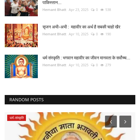
पाकिस्तान...
Hemant Bhatt
Apr 23, 2025
0
538
सृजन अभी-अभी : महावीर का अर्थ है सबकी चाहो खैर
Hemant Bhatt
Apr 10, 2025
0
190
धर्म संस्कृति : भगवान महावीर का जीवन मानवता के सर्वोच्च...
Hemant Bhatt
Apr 10, 2025
0
279
RANDOM POSTS
धर्म-संस्कृति