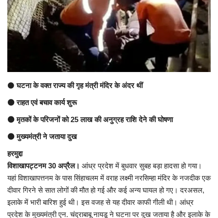
अंतर्राष्ट्रीय
कला संस्कृति
धर्म
⚫
घटना के वक्त राज्य की गृह मंत्री मंदिर के अंदर थीं
रेलवे
⚫ राहत एवं बचाव कार्य शुरू
शख्सियत
⚫ मृतकों के परिजनों को 25 लाख की अनुग्रह राशि देने की घोषणा
⚫ मुख्यमंत्री ने जताया दुख
मनोरंजन
हरमुद्दा
धर्म-संस्कृति
विशाखापट्टनम 30 अप्रैल।
आंध्र प्रदेश में बुधवार सुबह बड़ा हादसा हो गया।
यहां विशाखापत्तनम के पास सिंहाचलम में वराह लक्ष्मी नरसिम्हा मंदिर के नजदीक एक
दीवार गिरने से सात लोगों की मौत हो गई और कई अन्य घायल हो गए। दरअसल,
विचार सरोकार
इलाके में भारी बारिश हुई थी। इस वजह से यह दीवार काफी गीली थी। आंध्र
प्रदेश के मुख्यमंत्री एन. चंद्राबाबू नायडू ने घटना पर दुख जताया है और इलाके के
खेल सरोकार