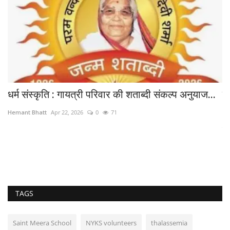
धर्म संस्कृति : गायत्री परिवार की शताब्दी संकल्प अनुयाज...
शख
Hemant Bhatt
Apr 22, 2026
0
71
He
प्र
TAGS
Saint Meera School
NYKS volunteers
thalassemia