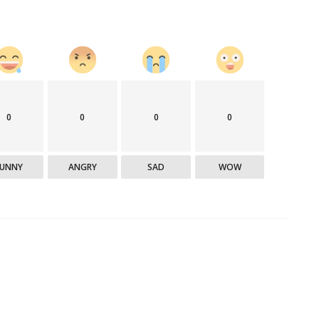
0
0
0
0
FUNNY
ANGRY
SAD
WOW