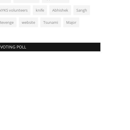
NYKS volunteers
knife
Abhishek
Sangh
Revenge
website
Tsunami
Major
VOTING POLL