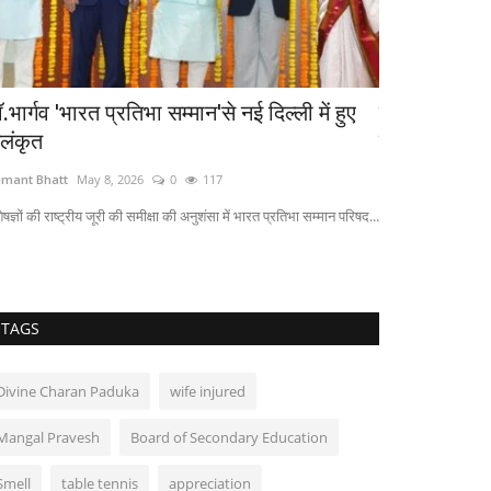
.भार्गव 'भारत प्रतिभा सम्मान'से नई दिल्ली में हुए
चुनाव : दक्षिण
लंकृत
महिला...
mant Bhatt
May 8, 2026
0
117
Hemant Bhatt
Jul
ेषज्ञों की राष्ट्रीय जूरी की समीक्षा की अनुशंसा में भारत प्रतिभा सम्मान परिषद...
TAGS
Divine Charan Paduka
wife injured
Mangal Pravesh
Board of Secondary Education
Smell
table tennis
appreciation