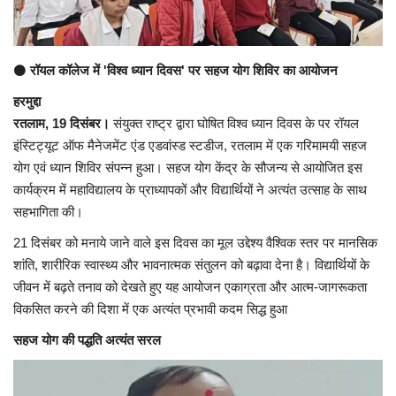
अंतर्राष्ट्रीय
⚫
रॉयल कॉलेज में 'विश्व ध्यान दिवस' पर सहज योग शिविर का आयोजन
कला संस्कृति
हरमुद्दा
धर्म
रतलाम, 19 दिसंबर।
​संयुक्त राष्ट्र द्वारा घोषित विश्व ध्यान दिवस के पर रॉयल
इंस्टिट्यूट ऑफ मैनेजमेंट एंड एडवांस्ड स्टडीज, रतलाम में एक गरिमामयी सहज
रेलवे
योग एवं ध्यान शिविर संपन्न हुआ। सहज योग केंद्र के सौजन्य से आयोजित इस
कार्यक्रम में महाविद्यालय के प्राध्यापकों और विद्यार्थियों ने अत्यंत उत्साह के साथ
शख्सियत
सहभागिता की।
21 दिसंबर को मनाये जाने वाले इस दिवस का मूल उद्देश्य वैश्विक स्तर पर मानसिक
मनोरंजन
शांति, शारीरिक स्वास्थ्य और भावनात्मक संतुलन को बढ़ावा देना है। विद्यार्थियों के
जीवन में बढ़ते तनाव को देखते हुए यह आयोजन एकाग्रता और आत्म-जागरूकता
धर्म-संस्कृति
विकसित करने की दिशा में एक अत्यंत प्रभावी कदम सिद्ध हुआ
सहज योग की पद्धति अत्यंत सरल
विचार सरोकार
खेल सरोकार