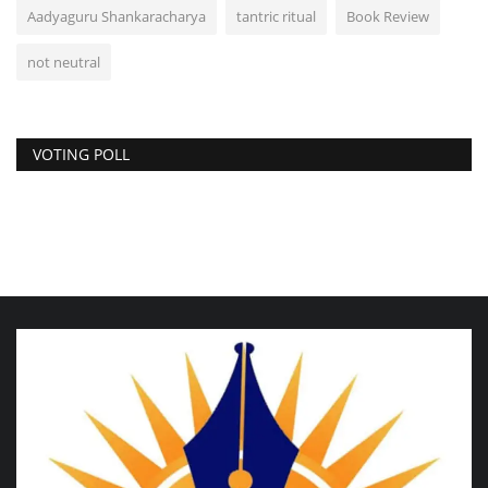
Aadyaguru Shankaracharya
tantric ritual
Book Review
not neutral
VOTING POLL