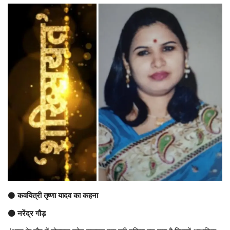
अंतर्राष्ट्रीय
कला संस्कृति
धर्म
रेलवे
शख्सियत
मनोरंजन
धर्म-संस्कृति
⚫
कवयित्री तृष्णा यादव का कहना
विचार सरोकार
⚫ नरेंद्र गौड़
खेल सरोकार