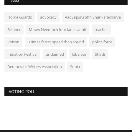
TAGS
Home Guards
advocacy
Aadyaguru Shri Shankaracharya
Bikaner
Mhow Neemuch four lane car hit
teacher
Poison
3 times faster speed than sound
police force
Initiation Festival
unclaimed
Jabalpur
Shirdi
Democratic Writers Association
Sonia
VOTING POLL