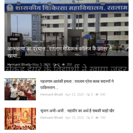
रतलाम
आत्महत्या का प्रयास : रतलाम मेडिकल कॉलेज के छात्र ने
खाया...
Hemant Bhatt
May 3, 2026
0
350
पहलगाम आतंकी हमला : रतलाम प्रेस क्लब सदस्यों ने
पाकिस्तान...
Hemant Bhatt
Apr 23, 2025
0
540
सृजन अभी-अभी : महावीर का अर्थ है सबकी चाहो खैर
Hemant Bhatt
Apr 10, 2025
0
190