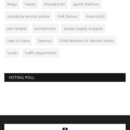
Mega
havan
Sharad Joshi
Jayesh Rathore
suicide by woman police
Folk Dancer
Avani Joshi
Jain temple
promptness
power supply stopped
help of crane
Samosa
Chief Minister Dr. Mohan Yadav
Uncle
traffic department
VOTING POLL