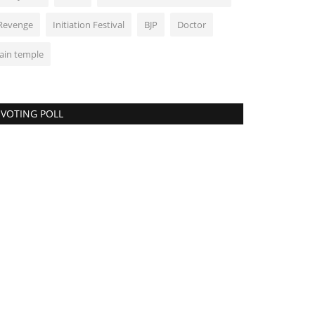
Revenge
Initiation Festival
BJP
Doctor
Jain temple
VOTING POLL