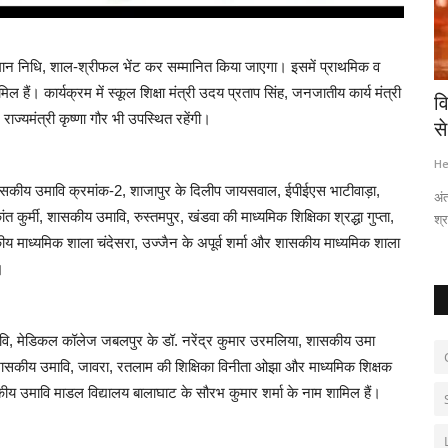
 सम्मान निधि, शाल-श्रीफल भेंट कर सम्मानित किया जाएगा। इसमें प्राथमिक व
हैं। कार्यक्रम में स्कूल शिक्षा मंत्री उदय प्रताप सिंह, जनजातीय कार्य मंत्री
ुछ देर बाद
कला संस्कृति : साजिंदों की अद्भुत प्रस्तुतियों ने
व
ाज्यमंत्री कृष्णा गौर भी उपस्थित रहेंगी।
किया...
से
Hemant Bhatt
Sep 12, 2025
0
285
He
 शासकीय उमावि क्रमांक-2, शाजापुर के दिलीप जायसवाल, ईपीईएस भाटीवाड़ा,
अं
कुर्मी, शासकीय उमावि, रुस्तमपुर, खंडवा की माध्यमिक शिक्षिका श्रद्धा गुप्ता,
श्र
य माध्यमिक शाला चंदेसरा, उज्जैन के अपूर्व शर्मा और शासकीय माध्यमिक शाला
।
मावि, मेडिकल कॉलेज जबलपुर के डॉ. नरेंद्र कुमार उरमलिया, शासकीय उमा
धी, शासकीय उमावि, जावरा, रतलाम की शिक्षिका विनीता ओझा और माध्यमिक शिक्षक
कीय उमावि माडल विद्यालय बालाघाट के सौरभ कुमार शर्मा के नाम शामिल हैं।