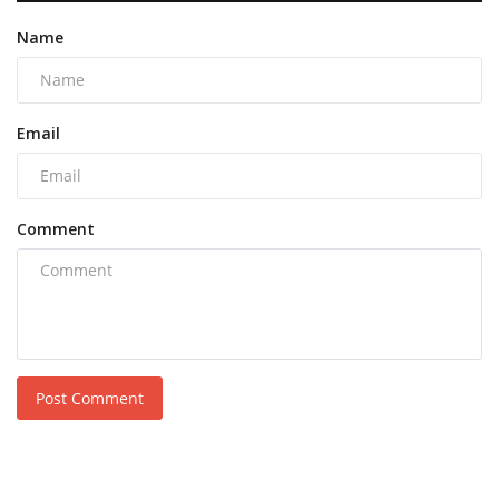
Name
Email
Comment
Post Comment