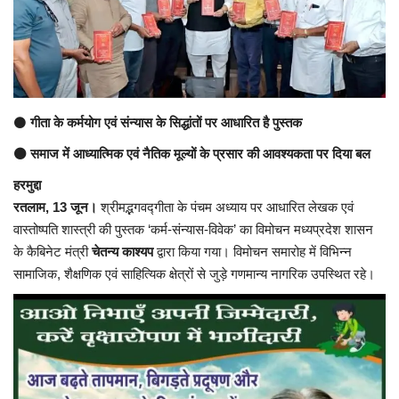
अंतर्राष्ट्रीय
कला संस्कृति
धर्म
⚫
गीता के कर्मयोग एवं संन्यास के सिद्धांतों पर आधारित है पुस्तक
⚫ समाज में आध्यात्मिक एवं नैतिक मूल्यों के प्रसार की आवश्यकता पर दिया बल
रेलवे
हरमुद्दा
रतलाम, 13 जून।
श्रीमद्भगवद्गीता के पंचम अध्याय पर आधारित लेखक एवं
शख्सियत
वास्तोष्पति शास्त्री की पुस्तक ‘कर्म-संन्यास-विवेक’ का विमोचन मध्यप्रदेश शासन
के कैबिनेट मंत्री
चेतन्य काश्यप
द्वारा किया गया। विमोचन समारोह में विभिन्न
मनोरंजन
सामाजिक, शैक्षणिक एवं साहित्यिक क्षेत्रों से जुड़े गणमान्य नागरिक उपस्थित रहे।
धर्म-संस्कृति
विचार सरोकार
खेल सरोकार